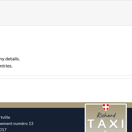
ny details.
ntries.
tville
nnement numéro 13
0017