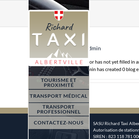
Skip
to
content
About
admin
This author has not yet filled in a
So far admin has created 0 blog e
TOURISME ET
PROXIMITÉ
TRANSPORT MÉDICAL
TRANSPORT
PROFESSIONNEL
CONTACTEZ-NOUS
SASU Richard Taxi Alber
Autorisation de statio
SIREN : 823 118 781 0